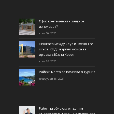
Офис контейнери – защо се
използват?
юни 30, 2020
Нишката между Сеул и Пхенян се
скъса. КНДР взриви офиса за
връзка с Южна Корея
юни 16, 2020
Райски места за почивка в Турция
февруари 18, 2021
Работни облекла от деним –
където стилът среща здравината