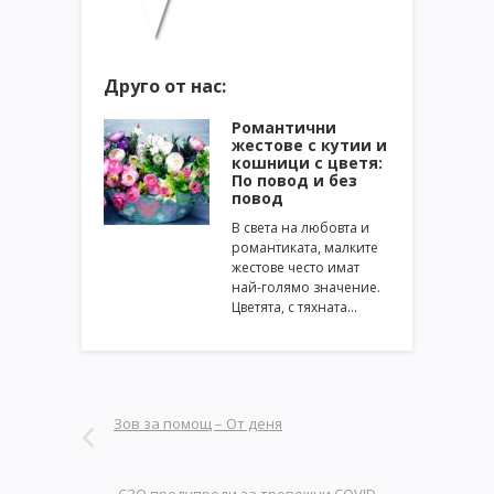
Друго от нас:
Романтични
жестове с кутии и
кошници с цветя:
По повод и без
повод
В света на любовта и
романтиката, малките
жестове често имат
най-голямо значение.
Цветята, с тяхната…
Зов за помощ – От деня