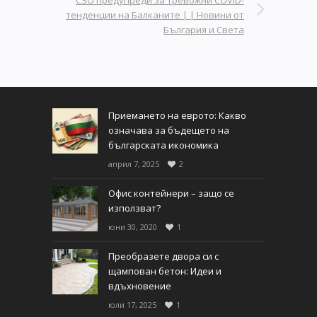
СЗО предупреди за тревожни COVID-
тенденции на Балканите | | Новини от
България и Света
Приемането на еврото: Какво
означава за бъдещето на
българската икономика
април 7, 2025
2
Офис контейнери – защо се
използват?
юни 30, 2020
1
Преобразете двора си с
щампован бетон: Идеи и
вдъхновение
юли 17, 2025
1