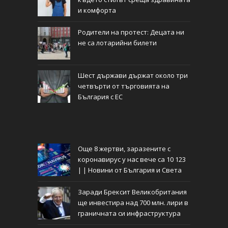
и комфорта
Родители на протест: Децата ни
не са лотарийни билети
Шест държави държат около три
четвърти от търговията на
България с ЕС
Още 8 жертви, заразените с
коронавирус у нас вече са 10 123
| | Новини от България и Света
Заради Брексит Великобритания
ще инвестира над 700 млн. лири в
граничната си инфраструктура