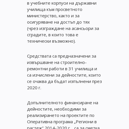
в учебните корпуси на държавни
училища към просветното
министерство, както и за
осигуряване на достъп до тях
(чрез изграждане на асансьори за
сградите, в които това е
технически възможно).
Средствата са предназначени за
извършване на строително-
ремонтни работи в 31 училища и
са изчислени за дейностите, които
се очаква да бъдат изпълнени през
2020 г.
Допълнителното финансиране на
дейностите, необходими за
реализирането на проектите по
Оперативна програма „Региони в
растеж“ 2014-2020 г., са за сметка