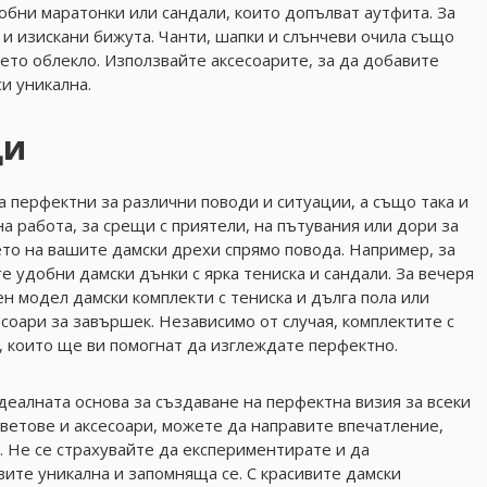
обни маратонки или сандали, които допълват аутфита. За
к и изискани бижута. Чанти, шапки и слънчеви очила също
ето облекло. Използвайте аксесоарите, за да добавите
и уникална.
ди
а перфектни за различни поводи и ситуации, а също така и
 на работа, за срещи с приятели, на пътувания или дори за
ето на вашите дамски дрехи спрямо повода. Например, за
 удобни дамски дънки с ярка тениска и сандали. За вечеря
н модел дамски комплекти с тениска и дълга пола или
есоари за завършек. Независимо от случая, комплектите с
л, които ще ви помогнат да изглеждате перфектно.
деалната основа за създаване на перфектна визия за всеки
цветове и аксесоари, можете да направите впечатление,
. Не се страхувайте да експериментирате и да
вите уникална и запомняща се. С красивите дамски