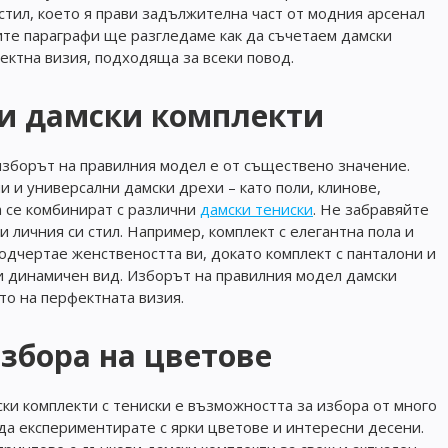
стил, което я прави задължителна част от модния арсенал
ите параграфи ще разгледаме как да съчетаем дамски
фектна визия, подходяща за всеки повод.
и дамски комплекти
 изборът на правилния модел е от съществено значение.
и и универсални дамски дрехи – като поли, клинове,
а се комбинират с различни
дамски тениски
. Не забравяйте
 личния си стил. Например, комплект с елегантна пола и
одчертае женствеността ви, докато комплект с панталони и
и динамичен вид. Изборът на правилния модел дамски
то на перфектната визия.
избора на цветове
ски комплекти с тениски е възможността за избора от много
е да експериментирате с ярки цветове и интересни десени.