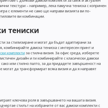
ринтове с дънкови дамски комплекти за свеж и актуален
ични текстури – например, лека памучна тениска с копринен
игра с елементи не само ще направи визията ви по-
стиловите ви комбинации.
ки тениски
ти за стилизиране и могат да бъдат адаптирани за
я, комбинирайте дамска тениска с интересен принт и
ски комплекти
за стилна визия. За офис среда, изберете
истичен дизайн и ги комбинирайте с класически дамски
сако или стилно палто, за да придадете завършеност на
е могат да трансформират всяка визия и да я направят
 играят ключова роля в завършването на вашата визия.
дчертае стилът на избраните от вас дамски комплекти с