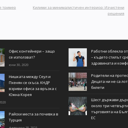
е тример
Килими за минималистичен интериор: Изчистени
решения
Офис контейнери – защо
Работни облекла о
се използват?
– където стилът ср
здравината и комф
юни 30, 2020
Родители на протес
Нишката между Сеул и
Децата ни не са ло
Пхенян се скъса. КНДР
билети
взриви офиса за връзка с
Южна Корея
Шест държави дър
2020
около три четвърти
търговията на Бълг
Райски места за почивка в
ЕС
Турция
февруари 18, 2021