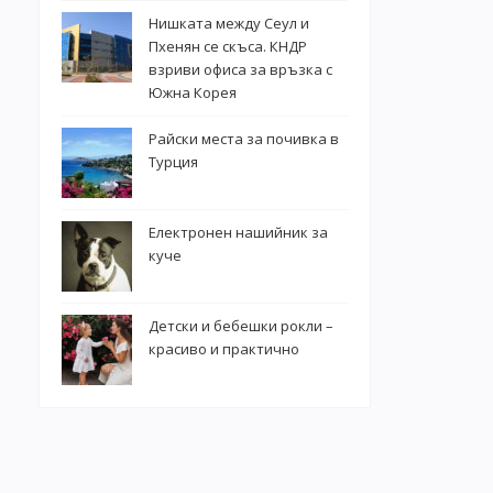
Нишката между Сеул и
Пхенян се скъса. КНДР
взриви офиса за връзка с
Южна Корея
Райски места за почивка в
Турция
Електронен нашийник за
куче
Детски и бебешки рокли –
красиво и практично