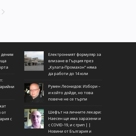
т деним
Електронният формуляр за
еща
влизане в Гърция през
орта
„Кулата-Промахон“ няма
да работи до 14 юли
т:
Румен Леонидов: Избори –
тарийни
и който дойде, но това
повече не се търпи
жат
Шефът на личните лекари:
 от
Наесен ще има заразени и
ария с
с COVID-19, и с грип | |
Новини от България и