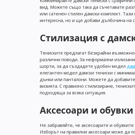
Комбинирайте дамски тениски с графични п
вид. Можете също така да съчетавате разл
или сатенен стилен дамски комплект. Тази 
интересна, но и ще добави дълбочина на 
Стилизация с дамс
Тениските предлагат безкрайни възможнос
различни поводи. За неформални излизани
шорти, за да създадете удобен модел
дам
елегантен модел дамски тениски с минимал
дънки или панталони. Можете да добавите 
визията. С правилно стилизиране, тенискит
подходяща за всяка ситуация.
Аксесоари и обувки
Не забравяйте, че аксесоарите и обувките
Изборът на правилни аксесоари може да по