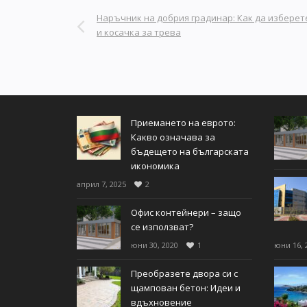
Наръчник на добрия градинар: Как да изберет
и косачка за трева
Приемането на еврото:
Какво означава за
бъдещето на българската
икономика
април 7, 2025
2
Офис контейнери – защо
се използват?
юни 30, 2020
1
юни 16, 
Преобразете двора си с
щампован бетон: Идеи и
вдъхновение