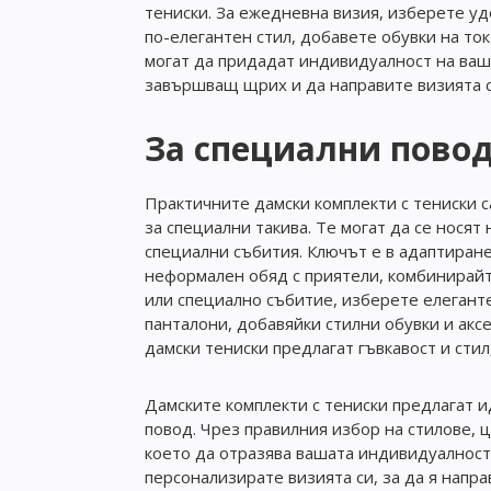
тениски. За ежедневна визия, изберете уд
по-елегантен стил, добавете обувки на то
могат да придадат индивидуалност на ваш
завършващ щрих и да направите визията с
За специални пово
Практичните дамски комплекти с тениски с
за специални такива. Те могат да се носят
специални събития. Ключът е в адаптиран
неформален обяд с приятели, комбинирайте
или специално събитие, изберете елеганте
панталони, добавяйки стилни обувки и акс
дамски тениски предлагат гъвкавост и сти
Дамските комплекти с тениски предлагат и
повод. Чрез правилния избор на стилове, 
което да отразява вашата индивидуалност
персонализирате визията си, за да я напра