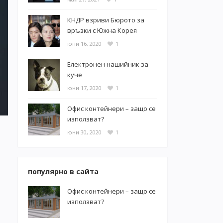
КНДР взриви Бюрото за
връзки с Южна Корея
юни 16, 2020
1
Електронен нашийник за
куче
юни 17, 2020
1
Офис контейнери – защо се
използват?
юни 30, 2020
1
популярно в сайта
Офис контейнери – защо се
използват?