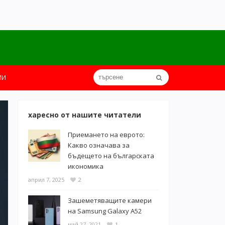
ИИ
харесно от нашите читатели
Приемането на еврото:
Какво означава за
бъдещето на българската
икономика
април 7, 2025
2
Зашеметяващите камери
на Samsung Galaxy A52
май 27, 2021
1