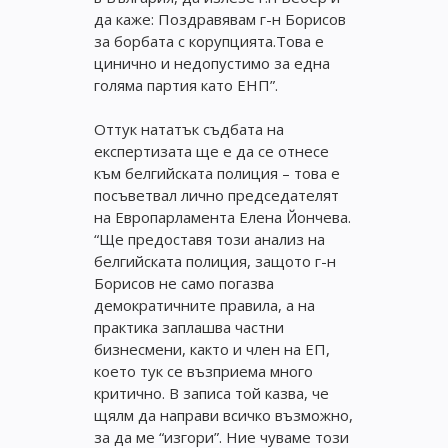
да каже: Поздравявам г-н Борисов
за борбата с корупцията.Това е
цинично и недопустимо за една
голяма партия като ЕНП”.
Оттук нататък съдбата на
експертизата ще е да се отнесе
към белгийската полиция – това е
посъветвал лично председателят
на Европарламента Елена Йончева.
“Ще предоставя този анализ на
белгийската полиция, защото г-н
Борисов не само погазва
демократичните правила, а на
практика заплашва частни
бизнесмени, както и член на ЕП,
което тук се възприема много
критично. В записа той казва, че
щялм да направи всичко възможно,
за да ме “изгори”. Ние чуваме този