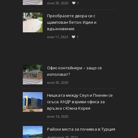
юни 30, 2020
1
Преобразете двора си с
щампован бетон: Идеи и
вдъхновение
юли 17, 2025
1
Офис контейнери – защо се
използват?
юни 30, 2020
Нишката между Сеул и Пхенян се
скъса. КНДР взриви офиса за
връзка с Южна Корея
юни 16, 2020
Райски места за почивка в Турция
февруари 18, 2021