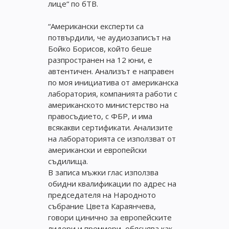
лице“ по бТВ.
“Американски експерти са
потвърдили, че аудиозаписът на
Бойко Борисов, който беше
разпространен на 12 юни, е
автентичен. Анализът е направен
по моя инициатива от американска
лаборатория, компанията работи с
американското министерство на
правосъдието, с ФБР, и има
всякакви сертификати. Анализите
на лабораторията се използват от
американски и европейски
съдилища.
В записа мъжки глас използва
обидни квалификации по адрес на
председателя на Народното
събрание Цвета Караянчева,
говори цинично за европейските
лидери и премиери, обяснява как