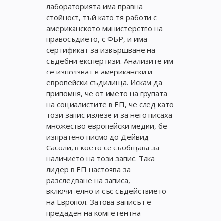
лабораторията има правна
стойност, тъй като тя работи с
американското министерство на
правосъдието, с ФБР, и има
сертификат за извършване на
съдебни експертизи. Анализите им
се използват в американски и
европейски съдилища. Искам да
припомня, че от името на групата
на социалистите в ЕП, че след като
този запис излезе и за него писаха
множество европейски медии, бе
изпратено писмо до Дейвид
Сасоли, в което се съобщава за
наличието на този запис. Така
лидер в ЕП настоява за
разследване на записа,
включително и със съдействието
на Европол. Затова записът е
предаден на компетентна