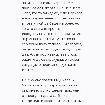
запис, но за колко хора още е
поръчал да изгорят, ние не знаем.
Това, което виждаме, е че Борисов
е последователен и систематичен
в това някой да бъде изгорен, но
когато става въпрос за
евродепутат, това означава натиск
върху него. Затова тук толкова
сериозно взимат подобни заплахи,
защото не може един евродепутат
да работи под натиск и заплаха,
защото да се страхуваш в такава
ситуация е нормално”, допълни
Йончева.
Не съм със свален имунитет, –
българската прокуратура поиска
свалянето му, но целият документ
от прокуратурата се базира на
свидетелски показания. Аз не знам