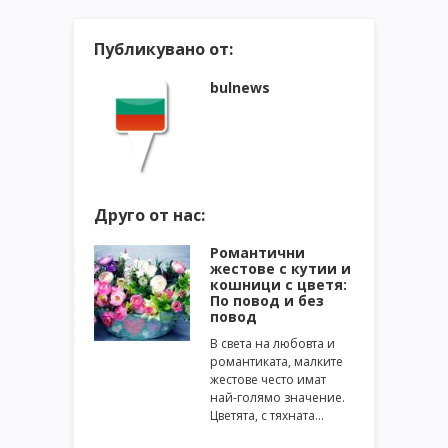
Публикувано от:
bulnews
Друго от нас:
Романтични
жестове с кутии и
кошници с цветя:
По повод и без
повод
В света на любовта и
романтиката, малките
жестове често имат
най-голямо значение.
Цветята, с тяхната…