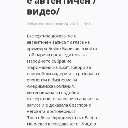
е автентичен /
видео/
Публикувано на:
юли 24, 2020
0
Експертиза доказа, че е
автентичен записът с гласа на
премиера Бойко Борисов, в който
той нарича председателя на
Народното събрание
”кърджалийска п..ка”, говори за
европейски лидери и за разправа с
опоненти и бизнесмени.
Американска компания,
лицензирана за съдебни
експертизи, е направила анализ на
записа и е доказала безспорно
неговата достоверност.
Това обяви евродепутатът Елена
Йончевав в предаването „Лице в