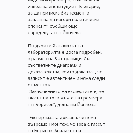
използва институции в България,
за да притиска бизнесмен, и
заплашва да изгори политически
опонент”, съобщи още
евродепутатът Йончева.
По думите й анализът на
лабораторията е доста подробен,
в размер на 34 страници. Със
съответните диаграми и
доказателства, които доказват, че
записът е автентичен и няма следи
от монтаж.
“Заключението на експертите е, че
гласът на този мъж е на премиера
г-н Борисов”, допълни Йончева.
“Експертизата доказва, че няма
вътрешен монтаж, че това е гласът
на Борисов. Анализът на