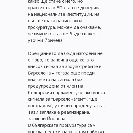
какво ще стане с него, но
практиката в ЕП е да се доверява
на националните институции, на
съответната национална
прокуратура. Можем да очакваме,
че имунитетът ще бъде свален,
уточни Йончева.
Обещанието да бъда изгорена не
е ново, то започна още когато
внесох сигнал за злоупотребите в
Барселона – тогава още преди
внасянето на сигнала бях
предупредена от член на
българския парламент, че ако внеса
сигнала за “Барселонагейт”, “ще
пострадам”, уточни евродепутатът.
Тази заплаха е реализирана,
заключи Йончева.
В българската прокуратура съм
внесла шест сигнала, – там работят