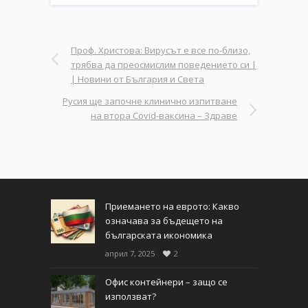
Проф. Христова: Вирусът е все по-близо,
трябва да преосмислим поведението си |
| Новини от България и Света
Русия ще започне клинично изпитване
на втора Covid-ваксина – Здраве
Приемането на еврото: Какво
означава за бъдещето на
българската икономика
април 7, 2025
2
Офис контейнери – защо се
използват?