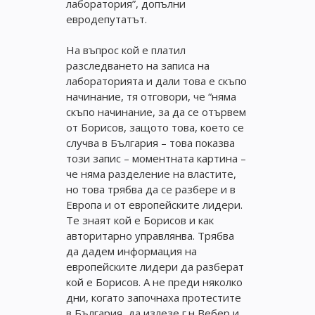
лаборатория”, допълни
евродепутатът.
На въпрос кой е платил
разследването на записа на
лабораторията и дали това е скъпо
начинание, тя отговори, че “няма
скъпо начинание, за да се отървем
от Борисов, защото това, което се
случва в България – това показва
този запис – моментната картина –
че няма разделение на властите,
но това трябва да се разбере и в
Европа и от европейските лидери.
Те знаят кой е Борисов и как
авторитарно управлянва. Трябва
да дадем информация на
европейските лидери да разберат
кой е Борисов. А не преди няколко
дни, когато започнаха протестите
в България, да излезе г.н Вебер и