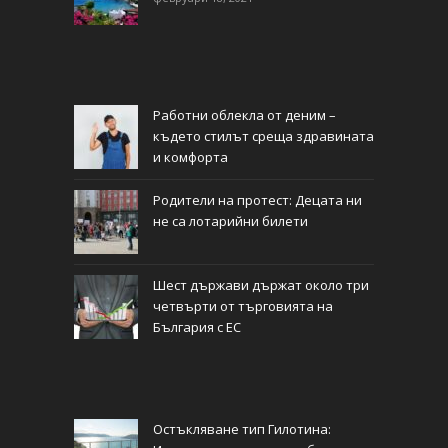
Работни облекла от деним –
където стилът среща здравината
и комфорта
Родители на протест: Децата ни
не са лотарийни билети
Шест държави държат около три
четвърти от търговията на
България с ЕС
Остъкляване тип Гилотина: