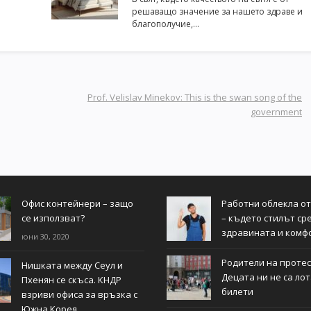
решаващо значение за нашето здраве и
благополучие,…
Prof. Velislav Minekov: This is the swan song of the
government
Офис контейнери – защо
Работни облекла о
се използват?
– където стилът ср
здравината и комф
юни 30, 2020
Родители на протес
Нишката между Сеул и
Децата ни не са ло
Пхенян се скъса. КНДР
билети
взриви офиса за връзка с
Южна Корея