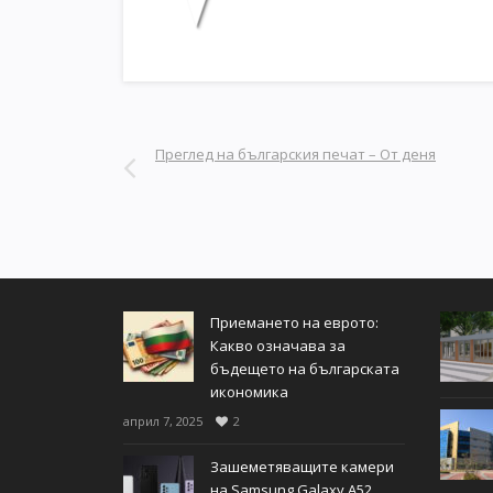
Преглед на българския печат – От деня
Приемането на еврото:
Какво означава за
бъдещето на българската
икономика
април 7, 2025
2
Зашеметяващите камери
на Samsung Galaxy A52