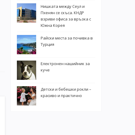
Нишката между Сеул и
Пхенян се скъса. КНДР
взриви офиса за връзка с
Южна Корея
Райски места за почивка в
Турция
Електронен нашийник за
куче
Детски и бебешки рокли –
красиво и практично