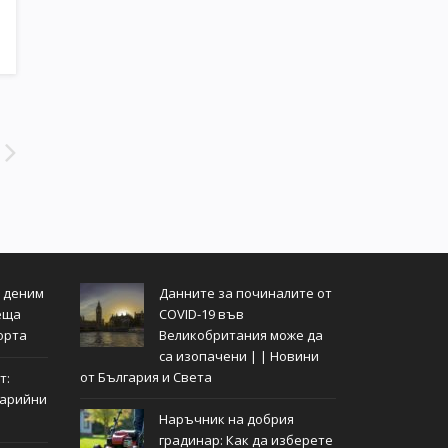
т деним
Данните за починалите от
еща
COVID-19 във
орта
Великобритания може да
са изопачени | | Новини
от България и Света
т:
тарийни
Наръчник на добрия
градинар: Как да изберете