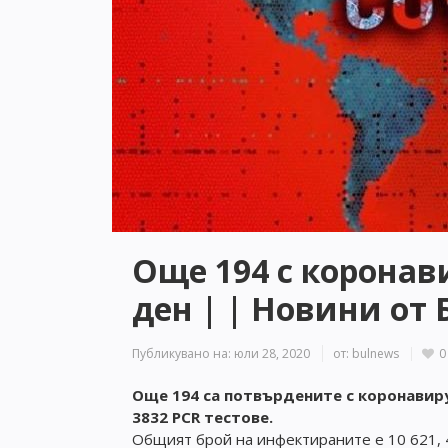
Още 194 с коронави
ден | | Новини от 
Публикувано на:
юли 28, 2020
от:
bulnews
0
Още 194 са потвърдените с коронавир
3832 PCR тестове.
Общият брой на инфектираните е 10 621, 4