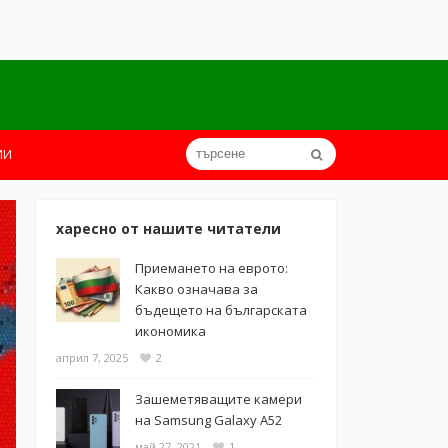
ИИ
харесно от нашите читатели
Приемането на еврото:
Какво означава за
бъдещето на българската
икономика
април 7, 2025
2
Зашеметяващите камери
на Samsung Galaxy A52
май 27, 2021
1