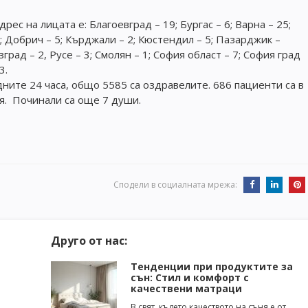
ес на лицата е: Благоевград – 19; Бургас – 6; Варна – 25;
5; Добрич – 5; Кърджали – 2; Кюстендил – 5; Пазарджик –
зград – 2, Русе – 3; Смолян – 1; София област – 7; София град
3.
дните 24 часа, общо 5585 са оздравелите. 686 пациенти са в
ия. Починали са още 7 души.
Сподели в социалната мрежа:
Друго от нас:
Тенденции при продуктите за
сън: Стил и комфорт с
качествени матраци
В свят, където качеството на съня е от