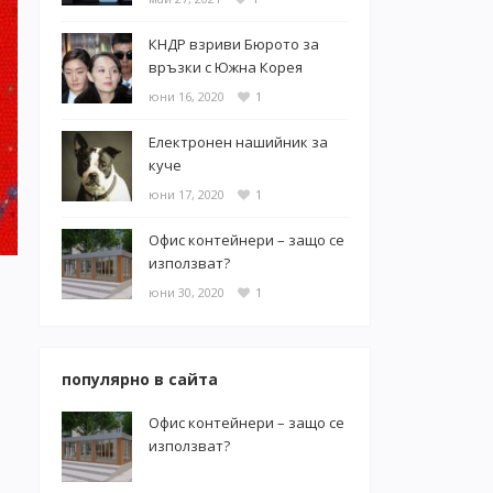
КНДР взриви Бюрото за
връзки с Южна Корея
юни 16, 2020
1
Електронен нашийник за
куче
юни 17, 2020
1
Офис контейнери – защо се
използват?
юни 30, 2020
1
популярно в сайта
Офис контейнери – защо се
използват?