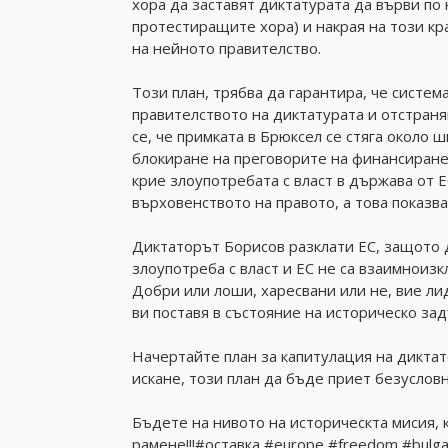
хора да заставят диктатурата да върви по
протестиращите хора) и накрая на този кр
на нейното правителство.
Този план, трябва да гарантира, че систем
правителството на диктатурата и отстран
се, че примката в Брюксел се стяга около
блокиране на преговорите на финансиране
крие злоупотребата с власт в държава от 
върховенството на правото, а това показва
Диктаторът Борисов разклати ЕС, защото 
злоупотреба с власт и ЕС не са взаимноиз
Добри или лоши, харесвани или не, вие л
ви поставя в състояние на историческо за
Начертайте план за капитулация на диктат
искане, този план да бъде приет безусловн
Бъдете на нивото на историческта мисия, к
рамене!!!#оставка #europe #freedom #bulga