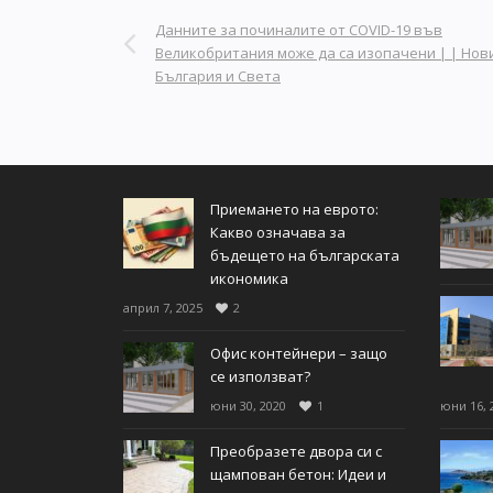
Данните за починалите от COVID-19 във
Великобритания може да са изопачени | | Нов
България и Света
Приемането на еврото:
Какво означава за
бъдещето на българската
икономика
април 7, 2025
2
Офис контейнери – защо
се използват?
юни 30, 2020
1
юни 16, 
Преобразете двора си с
щампован бетон: Идеи и