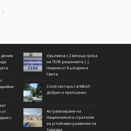
т деним
Удължиха с 2 месеца срока
еща
на ТЕЛК решенията | |
орта
Новини от България и
Света
т:
Covid-секторът в МБАЛ
тарийни
Добрич е препълнен
жат
Актуализиране на
 от
Националната стратегия
ария с
за устойчиво развитие на
туризма