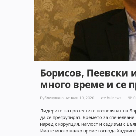
Борисов, Пеевски 
много време и се 
Публикувано на:
юли 19, 2020
от:
bulnews
0
Лидерите на протестите позволяват на Бор
да се прегрупират. Времето за спечелване
наред с корупция, наглост и садизъм с Бъл
Имате много малко време господа Хаджиге