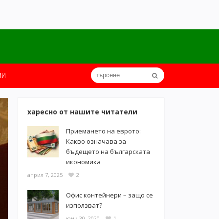
ИИ
харесно от нашите читатели
Приемането на еврото:
Какво означава за
бъдещето на българската
икономика
април 7, 2025
2
Офис контейнери – защо се
използват?
юни 30, 2020
1