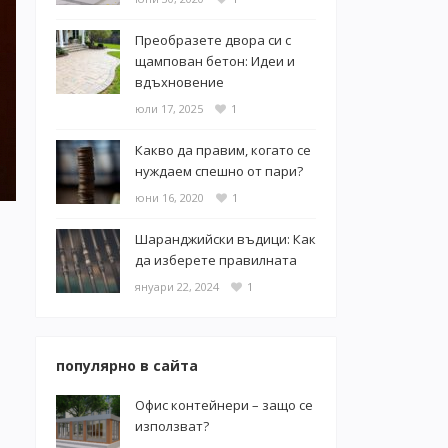
Преобразете двора си с
щампован бетон: Идеи и
вдъхновение
юли 17, 2025
1
Какво да правим, когато се
нуждаем спешно от пари?
юни 16, 2020
1
Шаранджийски въдици: Как
да изберете правилната
януари 22, 2024
1
популярно в сайта
Офис контейнери – защо се
използват?