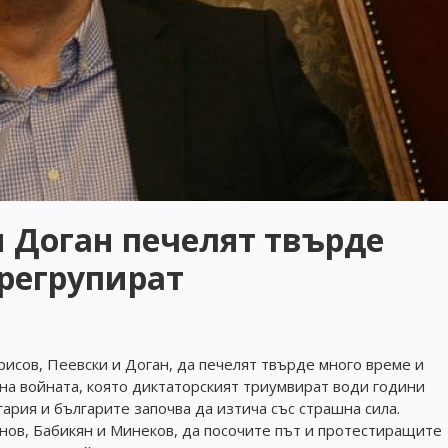
и Доган печелят твърде
прегрупират
исов, Пеевски и Доган, да печелят твърде много време и
 на войната, която диктаторският триумвират води години
гария и българите започва да изтича със страшна сила.
нов, Бабикян и Минеков, да посочите път и протестиращите