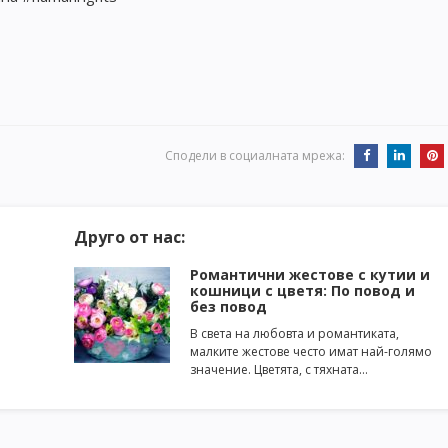
Сподели в социалната мрежа:
Друго от нас:
Романтични жестове с кутии и
кошници с цветя: По повод и
без повод
В света на любовта и романтиката,
малките жестове често имат най-голямо
значение. Цветята, с тяхната…