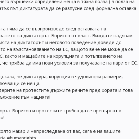
 него вършейки определени неща в тяхна полза ( в полза на
атък път диктатурата да се разпусне след формална оставка
ата няма да се възпроизведе след оставката на
яването на диктаторът Борисов от власт. Виждате надявам
 шията на диктаторът и неговото поведение доведе до
то на възстановяването на ЕС, защото вече не може да се
ЕС, както и мащабите на корупцията и потъпкването на
, че трябва да има нови условия за получаване на пари от ЕС.
доказа, че диктатура, корупция в чудовищни размери,
ключващи се неща.
идерите на протестите държите речите пред хората и това
дължение към нацията!
орът Борисов и протестите трябва да се превърнат в
о!
оято макар и непреследвана от вас, сега е на вашите
ria #humanrights