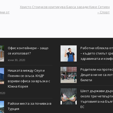
Христо Стоичков критикува Барса заради Кике Сетиен
ини от
– Спорт
Офис контейнери – защо
Работни облекла о
се използват?
– където стилът ср
здравината и комф
юни 30, 2020
Родители на протес
Нишката между Сеул и
Децата ни не са ло
Пхенян се скъса. КНДР
билети
взриви офиса за връзка с
Южна Корея
Шест държави дър
2020
около три четвърти
търговията на Бълг
Райски места за почивка в
ЕС
Турция