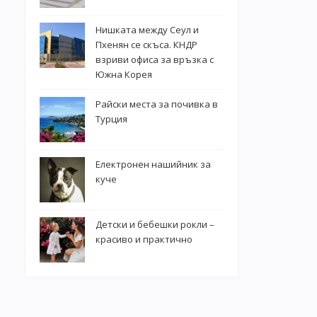
Нишката между Сеул и
Пхенян се скъса. КНДР
взриви офиса за връзка с
Южна Корея
Райски места за почивка в
Турция
Електронен нашийник за
куче
Детски и бебешки рокли –
красиво и практично