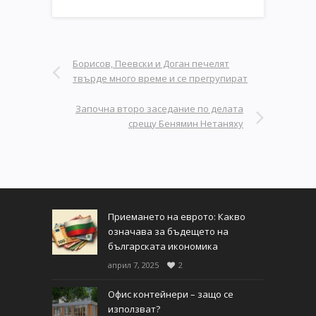
Борисов, Пеевски и Доган печелят
твърде много време и се прегрупират
Започна второ заседание по делата
срещу Бенямин Нетаняху
Приемането на еврото: Какво
означава за бъдещето на
българската икономика
април 7, 2025
2
Офис контейнери – защо се
използват?