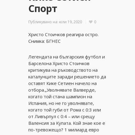
Спорт
Публикувано на:
юли 19, 2020
0
Христо Стоичков реагира остро.
Снимка: БГНЕС
Легендата на българския футбол и
Барселона Христо Стоичков
критикува на ръководството на
каталунците заради решението да
оставят Кике Сетиен начело на
отбора.„Уволнявате Валверде,
когато той стана шампион на
Испания, но не го уволнявате,
когато той губи от Рома с 0:3 или
от Ливърпул с 0:4 – или срещу
Валенсия за Купата. Кой знае кое е
по-тревожещо? 1 милиард евро