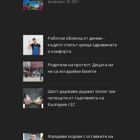
февруари 18, 2021
Работни облекла от деним –
където стилът среща здравината
и комфорта
Родители на протест: Децата ни
не са лотарийни билети
Шест държави държат около три
четвърти от търговията на
България с ЕС
Фалшиви ходове с оставките на