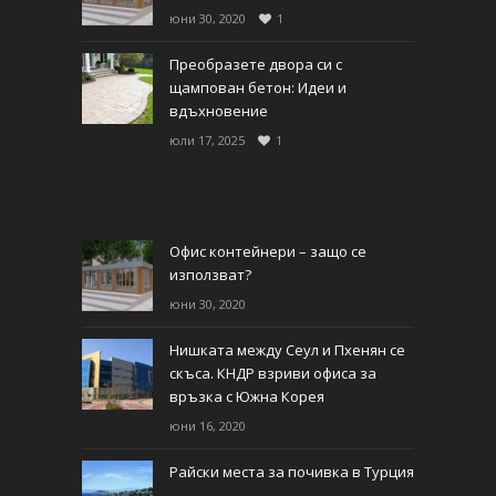
юни 30, 2020
1
Преобразете двора си с
щампован бетон: Идеи и
вдъхновение
юли 17, 2025
1
Офис контейнери – защо се
използват?
юни 30, 2020
Нишката между Сеул и Пхенян се
скъса. КНДР взриви офиса за
връзка с Южна Корея
юни 16, 2020
Райски места за почивка в Турция