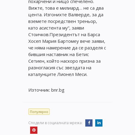
похарчени и нищо спечелено.
Вижте, това е милиард… не са два
цента. Изгонихте Валверде, за да
вземете посредствен треньор,
като асистента му“, заяви
Стоичков.Президентът на Барса
Хосеп Мария Бартомеу вече заяви,
че няма намерение да се разделя с
бившия наставник на Бетис
Сетиен, който наскоро призна за
разногласия със звездата на
каталунците Лионел Меси.
Източник: bnr.bg
Популярно
Сподели в социалната мрежа: