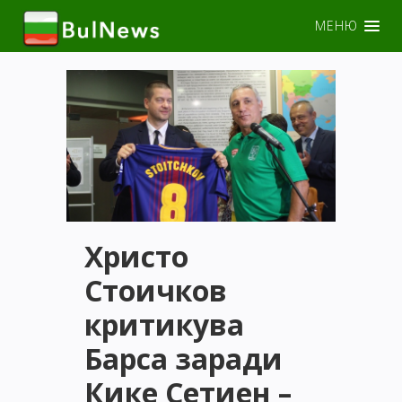
МЕНЮ
Христо
Стоичков
критикува
Барса заради
Кике Сетиен –