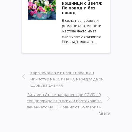
кошници с цветя:
По повод и без
повод
В света на любовта и
романтиката, малките
жестове често имат
най-голямо значение.
Цветята, с тяхната…
Каракачанов е първият военнен
министър на ЕС и НАТО, наредил да се
щурмува джамия
Витамин С не е забранен при COVID-19,
той фигурира във всички протоколи за
лечението му | | Новини от България и
Света