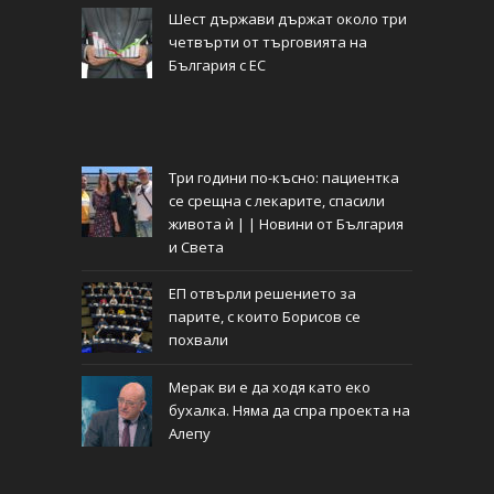
Шест държави държат около три
четвърти от търговията на
България с ЕС
Три години по-късно: пациентка
се срещна с лекарите, спасили
живота ѝ | | Новини от България
и Света
ЕП отвърли решението за
парите, с които Борисов се
похвали
Мерак ви е да ходя като еко
бухалка. Няма да спра проекта на
Алепу