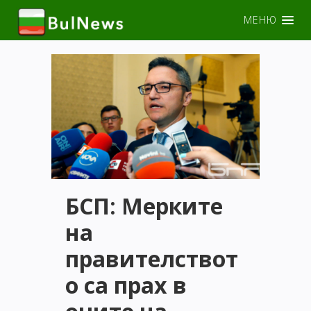
МЕНЮ
БСП: Мерките
на
правителствот
о са прах в