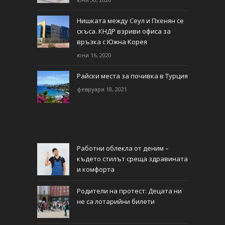
Нишката между Сеул и Пхенян се
скъса. КНДР взриви офиса за
връзка с Южна Корея
юни 16, 2020
Райски места за почивка в Турция
февруари 18, 2021
Работни облекла от деним –
където стилът среща здравината
и комфорта
Родители на протест: Децата ни
не са лотарийни билети