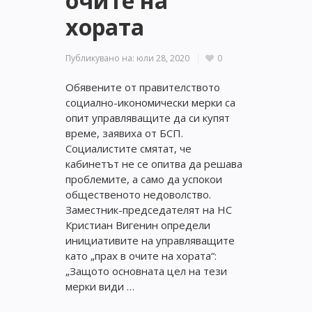
очите на
хората
Публикувано на:
юли 28, 2020
0
Обявените от правителството
социално-икономически мерки са
опит управляващите да си купят
време, заявиха от БСП.
Социалистите смятат, че
кабинетът не се опитва да решава
проблемите, а само да успокои
общественото недоволство.
Заместник-председателят на НС
Кристиан Вигенин определи
инициативите на управляващите
като „прах в очите на хората“:
„Защото основната цел на тези
мерки види …