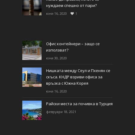
нуждаем спешно от пари?
юни 16, 2020
1
Офис контейнери – защо се
използват?
юни 30, 2020
Нишката между Сеул и Пхенян се
скъса. КНДР взриви офиса за
връзка с Южна Корея
юни 16, 2020
Райски места за почивка в Турция
февруари 18, 2021