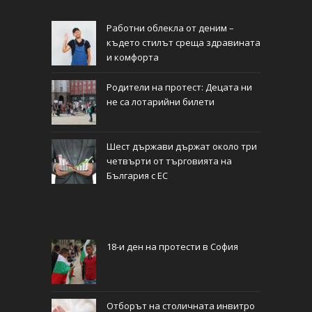
Работни облекла от деним –
където стилът среща здравината
и комфорта
Родители на протест: Децата ни
не са лотарийни билети
Шест държави държат около три
четвърти от търговията на
България с ЕС
18-и ден на протести в София
Отборът на столичната инвитро