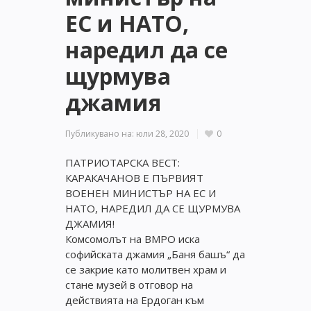
ЕС и НАТО,
наредил да се
щурмува
джамия
Публикувано на:
юли 28, 2020
0
ПАТРИОТАРСКА ВЕСТ:
КАРАКАЧАНОВ Е ПЪРВИЯТ
ВОЕНЕН МИНИСТЪР НА ЕС И
НАТО, НАРЕДИЛ ДА СЕ ЩУРМУВА
ДЖАМИЯ!
Комсомолът на ВМРО иска
софийската джамия „Баня башъ“ да
се закрие като молитвен храм и
стане музей в отговор на
действията на Ердоган към