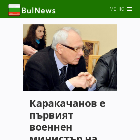
МЕНЮ
Каракачанов е
първият
военнен
министър на