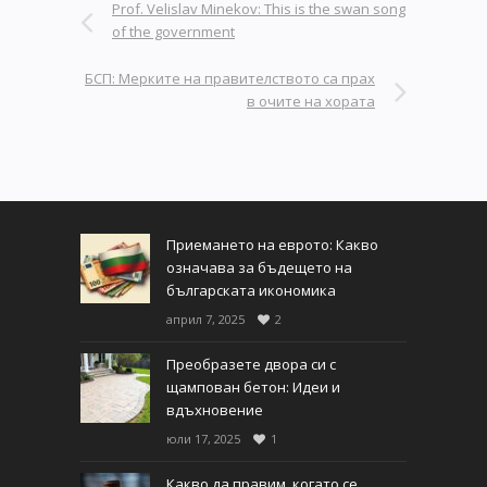
Prof. Velislav Minekov: This is the swan song
of the government
БСП: Мерките на правителството са прах
в очите на хората
Приемането на еврото: Какво
означава за бъдещето на
българската икономика
април 7, 2025
2
Преобразете двора си с
щампован бетон: Идеи и
вдъхновение
юли 17, 2025
1
Какво да правим, когато се