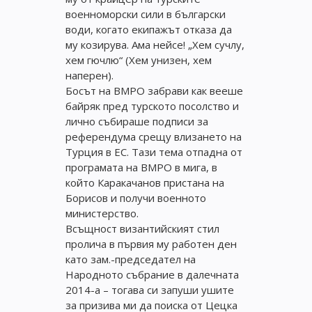
военноморски сили в български
води, когато екипажът отказа да
му козирува. Ама нейсе! „Хем сучлу,
хем гючлю“ (Хем унизен, хем
наперен).
Босът на ВМРО забрави как вееше
байряк пред турското посолство и
лично събираше подписи за
референдума срещу влизането на
Турция в ЕС. Тази тема отпадна от
програмата на ВМРО в мига, в
който Каракачанов пристана на
Борисов и получи военното
министерство.
Всъщност византийският стил
пролича в първия му работен ден
като зам.-председател на
Народното събрание в далечната
2014-а – тогава си запуши ушите
за призива ми да поиска от Цецка