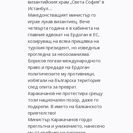
византийския храм „Света София“ в
Истанбул….
Македонстващият министър го
играе лукав византиец. Вече
четвърта година е в кабинета на
главния адвокат на Ердоган в ЕС,
козируващ на всяка прищявка на
турския президент, но изведнъж
прогледна за неоосманизма.
Борисов погази международното
право и предаде на Ердоган
политическите му противници,
избягали на българска територия
след опита за преврат.
Каракачанов не протестира срещу
този национален позор, даже го
подкрепи. В името на балканското
приятелство!
Министър Каракачанов гордо
преглътна и унижението, нанесено
му от крайцер на турските