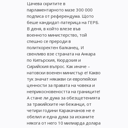
Цачева скритите в
парламентарното мазе 300 000
подписа от референдума. Щото
беше кандидат-патерица на ГЕРБ.
В деня, в който влезе във
военното министерство, той
спешно се прероди в
политкоректен балканец. И
свенливо взе страната на Анкара
по Кипърския, Кюрдския и
Сирийския въпрос. Как иначе –
натовски военен министър е! Какво
тук значат някакви си европейски
ценности за правата на човека и
неприкосновеността на границите!
А стане ли дума за обезщетенията
за тракийските ни бежанци, от
четири години Каракачанов не е
обелил и една дума за исканите
някога от него 10 милиарда долара