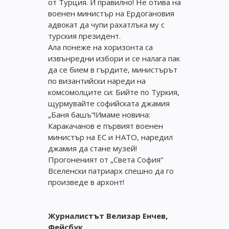
от Турция. И правилно! Не отива на
военен министър на Ердогановия
адвокат да чупи рахатлъка му с
турския президент.
Ала понеже на хоризонта са
извънредни избори и се налага пак
да се бием в гърдите, министърът
по византийски нареди на
комсомолците си: Бийте по Туркия,
щурмувайте софийската джамия
„Баня башъ“!Имаме новина:
Каракачанов е първият военен
министър на ЕС и НАТО, наредил
джамия да стане музей!
Прогоненият от „Света София“
Вселенски патриарх спешно да го
произведе в архонт!
Журналистът Велизар Енчев,
Фейсбук