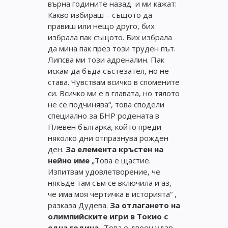
върна годините назад и ми кажат:
Какво избираш – същото да
правиш или нещо друго, бих
избрала пак същото. Бих избрала
да мина пак през този труден път.
Липсва ми този адреналин. Пак
искам да бъда състезател, но не
става. Чувствам всичко в спомените
си. Всичко ми е в главата, но тялото
не се подчинява“, това сподели
специално за БНР родената в
Плевен българка, който преди
няколко дни отпразнува рожден
ден.
За елемента кръстен на
нейно име
„Това е щастие.
Изпитвам удовлетворение, че
някъде там съм се включила и аз,
че има моя чертичка в историята“ ,
разказа Дудева.
За отлагането на
олимпийските игри в Токио с
една година
„Това е двоен удар.