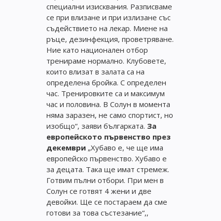
специални изисквания. Разписваме
се при влизане и при излизане със
съдействието на лекар. Миене на
ръце, дезинфекция, проветряване.
Ние като национален отбор
тренираме нормално. Клубовете,
които влизат в залата са на
определена бройка. С определен
час. Тренировките са и максимум
час и половина. В Солун в момента
няма заразен, не само спортист, но
изобщо“, заяви българката.
За
европейското първенство през
декември
„Хубаво е, че ще има
европейско първенство. Хубаво е
за децата. Така ще имат стремеж.
Готвим пълни отбори. При мен в
Солун се готвят 4 жени и две
девойки. Ще се постараем да сме
готови за това състезание“,,