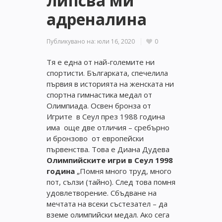
липсва ми
адреналина
Публикувано на:
юли 16, 2020
0
Тя е една от най-големите ни
спортисти. Българката, спечелила
първия в историята на женската ни
спортна гимнастика медал от
Олимпиада. Освен бронза от
Игрите в Сеул през 1988 година
има още две отличия – сребърно
и бронзово от европейски
първенства. Това е Диана Дудева
Олимпийските игри в Сеул 1998
година
„Помня много труд, много
пот, сълзи (тайно). След това помня
удовлетворение. Сбъдване на
мечтата на всеки състезател – да
вземе олимпийски медал. Ако сега