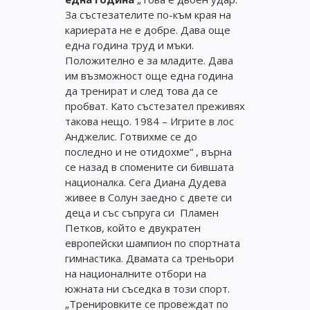
За състезателите по-към края на
кариерата не е добре. Дава още
една година труд и мъки.
Положително е за младите. Дава
им възможност още една година
да тренират и след това да се
пробват. Като състезател преживях
такова нещо. 1984 – Игрите в лос
Анджелис. Готвихме се до
последно и не отидохме“ , върна
се назад в спомените си бившата
националка. Сега Диана Дудева
живее в Солун заедно с двете си
деца и със съпруга си Пламен
Петков, който e двукратен
европейски шампион по спортната
гимнастика. Двамата са треньори
на националните отбори на
южната ни съседка в този спорт.
„Тренировките се провеждат по