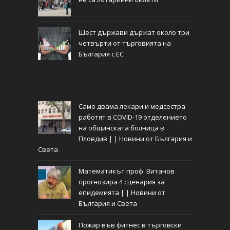
Шест държави държат около три
четвърти от търговията на
България с ЕС
Само двама лекари и медсестра
работят в COVID-19 отделението
на общинската болница в
Пловдив | | Новини от България и
Света
Математикът проф. Витанов
прогнозира 4 сценария за
епидемията | | Новини от
България и Света
Пожар във фитнес в търговски