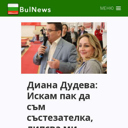
МЕНЮ
Диана Дудева:
Искам пак да
съм
състезателка,