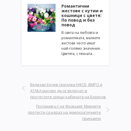
Романтични
жестове с кутии и
кошници с цветя:
По повод и без
повод
В света на любовта и
романтиката, малките
жестове често имат
най-голямо значение.
Цветята, с тяхната…
Велизар Енчев призова НФСБ, ВМРО и
АТАКА масово да се включат в
протестите срещу кабината на Борисов
Посланикът на Франция: Мирните
протести са израз на демократичните
принципи