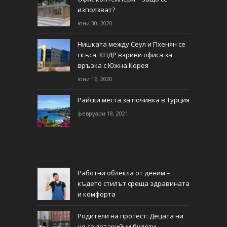
използват?
юни 30, 2020
Нишката между Сеул и Пхенян се
скъса. КНДР взриви офиса за
връзка с Южна Корея
юни 16, 2020
Райски места за почивка в Турция
февруари 18, 2021
Работни облекла от деним –
където стилът среща здравината
и комфорта
Родители на протест: Децата ни
не са лотарийни билети