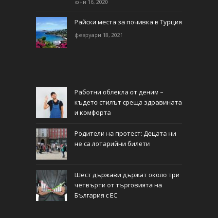
юни 16, 2020
Райски места за почивка в Турция
февруари 18, 2021
Работни облекла от деним –
където стилът среща здравината
и комфорта
Родители на протест: Децата ни
не са лотарийни билети
Шест държави държат около три
четвърти от търговията на
България с ЕС