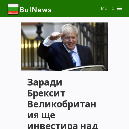
МЕНЮ
Заради
Брексит
Великобритан
ия ще
инвестира над