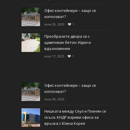
Офис контейнери – защо се
използват?
юни 30, 2020
1
Преобразете двора си с
щампован бетон: Идеи и
вдъхновение
юли 17, 2025
1
Офис контейнери – защо се
използват?
юни 30, 2020
Нишката между Сеул и Пхенян се
скъса. КНДР взриви офиса за
връзка с Южна Корея