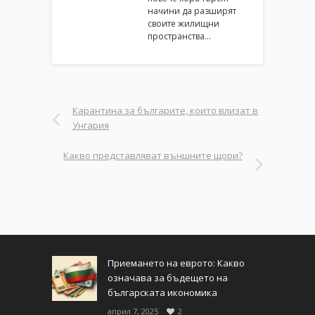
начини да разширят
своите жилищни
пространства…
Карантина за българите, които влизат в
Унгария
Какво представляват външните щори?
Приемането на еврото: Какво
означава за бъдещето на
българската икономика
април 7, 2025
2