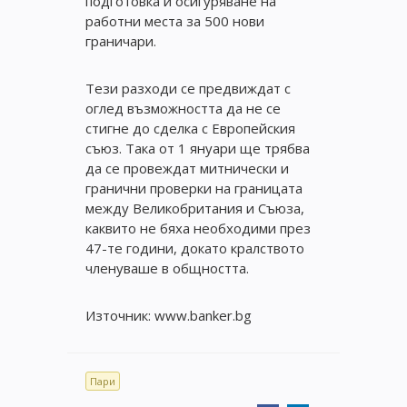
подготовка и осигуряване на
работни места за 500 нови
граничари.
Тези разходи се предвиждат с
оглед възможността да не се
стигне до сделка с Европейския
съюз. Така от 1 януари ще трябва
да се провеждат митнически и
гранични проверки на границата
между Великобритания и Съюза,
каквито не бяха необходими през
47-те години, докато кралството
членуваше в общността.
Източник: www.banker.bg
Пари