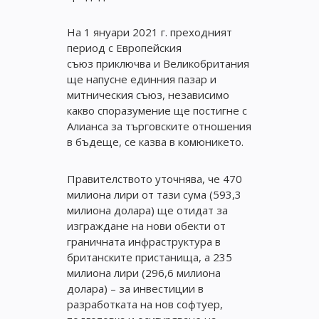
На 1 януари 2021 г. преходният
период с Европейския
съюз приключва и Великобритания
ще напусне единния пазар и
митническия съюз, независимо
какво споразумение ще постигне с
Алианса за търговските отношения
в бъдеще, се казва в комюникето.
Правителството уточнява, че 470
милиона лири от тази сума (593,3
милиона долара) ще отидат за
изграждане на нови обекти от
граничната инфраструктура в
британските пристанища, а 235
милиона лири (296,6 милиона
долара) – за инвестиции в
разработката на нов софтуер,