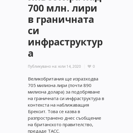
700 млн. лири
в граничната
си
инфраструктур
а
Публикувано на:
юли 14, 2020
0
Великобритания ще изразходва
705 милиона лири (почти 890
милиона долара) за подобряване
на граничната си инфраструктура в
контекста на наближаващия
Брексит. Това се казва в
разпространено днес съобщение
на британското правителство,
предаде ТАСС.