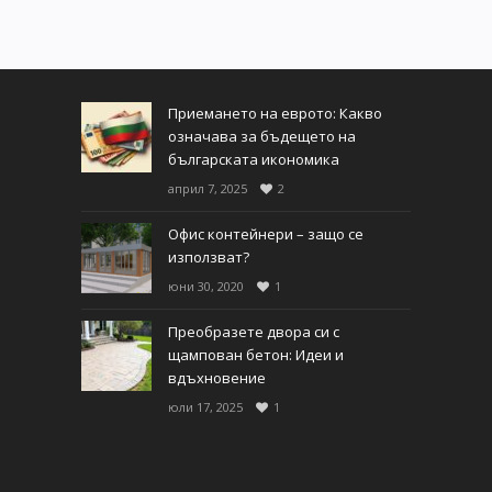
Приемането на еврото: Какво
означава за бъдещето на
българската икономика
април 7, 2025
2
Офис контейнери – защо се
използват?
юни 30, 2020
1
Преобразете двора си с
щампован бетон: Идеи и
вдъхновение
юли 17, 2025
1