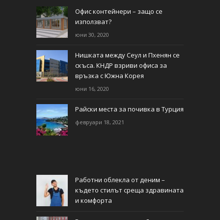
Офис контейнери – защо се
използват?
юни 30, 2020
Нишката между Сеул и Пхенян се
скъса. КНДР взриви офиса за
връзка с Южна Корея
юни 16, 2020
Райски места за почивка в Турция
февруари 18, 2021
Работни облекла от деним –
където стилът среща здравината
и комфорта