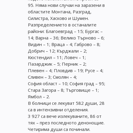
95. Няма нови случаи на заразени в
областите Монтана, Разград,
Силистра, Хасково и Шумен.
Разпределението в останалите
райони: Благоевград – 15; Бургас –
14; Варна – 36; Велико Търново – 6;
Видин – 1; Враца – 4; Габрово – 8;
Добрич – 12; Кърджали – 2;
Кюстендил – 11; Ловеч – 1;
Пазарджик – 5; Перник – 2;
Плевен – 4; Пловдив – 19; Русе – 4;
Сливен – 3; Смолян – 4;
София област – 10; София град – 95;
Стара Загора – 8; Търговище – 1;
Ямбол – 2.
В болници се лекуват 582 души, 28
са в интензивни отделения.
3 927 са вече излекуваните, 86 от
тях – през последното денонощие.
Четирима души са починали.