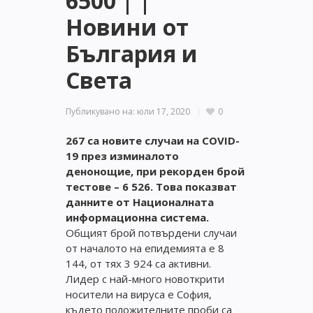
6500 | |
Новини от
България и
Света
Публикувано на:
юли 17, 2020
0
267 са новите случаи на COVID-
19 през изминалото
денонощие, при рекорден брой
тестове – 6 526. Това показват
данните от Националната
информационна система.
Общият брой потвърдени случаи
от началото на епидемията е 8
144, от тях 3 924 са активни.
Лидер с най-много новоткрити
носители на вируса е София,
където положителните проби са