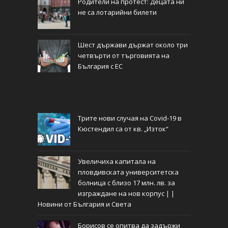
Родители на протест: Децата ни
не са лотарийни билети
Шест държави държат около три
четвърти от търговията на
България с ЕС
Трите нови случая на Covid-19 в
Кюстендил са от кв. „Изток“
Увеличиха капитала на
пловдивската университетска
болница с близо 17 млн. лв. за
изграждане на нов корпус | |
Новини от България и Света
Борисов се опитва да задържи