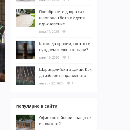
Преобразете двора си с
щампован бетон: Идеи и
вдъхновение
юли 17, 2025
1
Какво да правим, когато се
нуждаем спешно от пари?
юни 16, 2020
1
Шаранджийски въдици: Как
да изберете правилната
януари 22, 2024
1
популярно в сайта
Офис контейнери – защо се
използват?