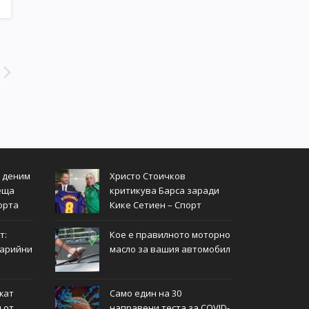
т деним
Христо Стоичков
еща
критикува Барса заради
орта
Кике Сетиен – Спорт
т:
Кое е правилното моторно
тарийни
масло за вашия автомобил
жат
Само един на 30
 от
направени теста за COVID-