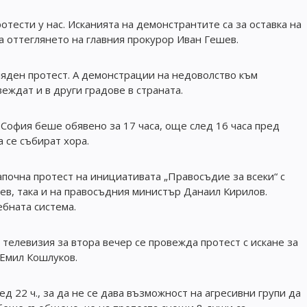
ести у нас. Исканията на демонстрантите са за оставка на
а оттеглянето на главния прокурор Иван Гешев.
ляден протест. А демонстрации на недоволство към
еждат и в други градове в страната.
София беше обявено за 17 часа, още след 16 часа пред
 се събират хора.
очна протест на инициативата „Правосъдие за всеки“ с
шев, така и на правосъдния министър Данаил Кирилов.
ебната система.
телевизия за втора вечер се провежда протест с искане за
 Емил Кошлуков.
д 22 ч., за да не се дава възможност на агресивни групи да