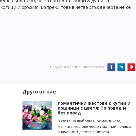
беше съобщено, че на протеста снощи 8 души са
ркотици и оръжия. Въпреки това в четвъртък вечерта не се
Сподели в социалната мрежа:
Друго от нас:
Романтични жестове с кутии и
кошници с цветя: По повод и
без повод
В света на любовта и романтиката,
малките жестове често имат най-голямо
значение. Цветята, с тяхната…