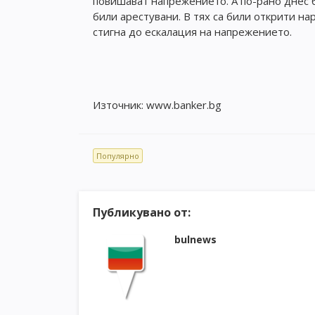
повишават напрежението. А по-рано днес 
били арестувани. В тях са били открити на
стигна до ескалация на напрежението.
Източник: www.banker.bg
Популярно
Публикувано от:
bulnews