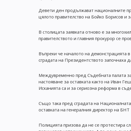
Девети ден продължават националните прот
цялото правителство на Бойко Борисов и з
В столицата заявката отново е за многохи
правителството и главния прокурор се пров
Въпреки че началото на демонстрацията в 
сградата на Президентството започнаха да
Междувременно пред Съдебната палата зап
настояване за оставката както на Иван Ге
Исканията са и за сериозна реформа в съд
Също така пред сградата на Националната 
оставката на генералния директор на БНТ
Полицията призова да не се протестира сле