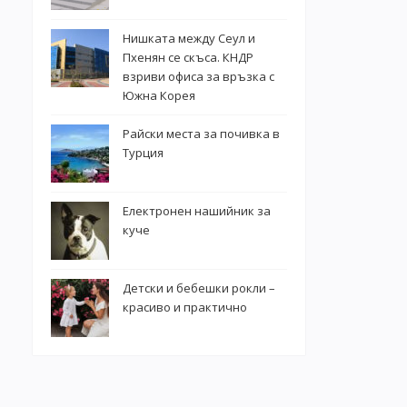
Нишката между Сеул и
Пхенян се скъса. КНДР
взриви офиса за връзка с
Южна Корея
Райски места за почивка в
Турция
Електронен нашийник за
куче
Детски и бебешки рокли –
красиво и практично