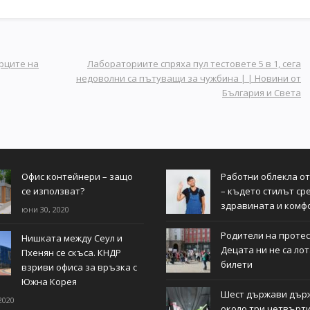
рците на
Лабораториите спряха пул тестовете 5 в 1, сега
недоволни са пътуващи за чужбина | | Новини от
България и Света
Офис контейнери – защо
Работни облекла о
се използват?
– където стилът ср
здравината и комф
юни 30, 2020
Родители на протес
Нишката между Сеул и
Децата ни не са ло
Пхенян се скъса. КНДР
билети
взриви офиса за връзка с
Южна Корея
Шест държави дър
2020
около три четвърти