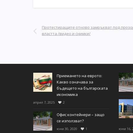
Протестиращите отново замръкват под прозо
властта /видео и снимки/
Приемането на еврото:
Какво означава за
бъдещето на българската
икономика
април 7, 2025
2
Офис контейнери – защо
се използват?
юни 30, 2020
1
юни 16, 