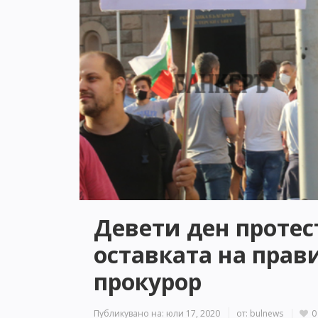
Девети ден протес
оставката на прав
прокурор
Публикувано на:
юли 17, 2020
от:
bulnews
0