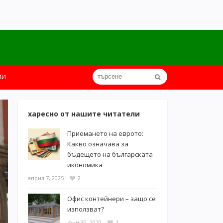
ИИ
харесно от нашите читатели
Приемането на еврото:
Какво означава за
бъдещето на българската
икономика
април 7, 2025
2
Офис контейнери – защо се
използват?
юни 30, 2020
1