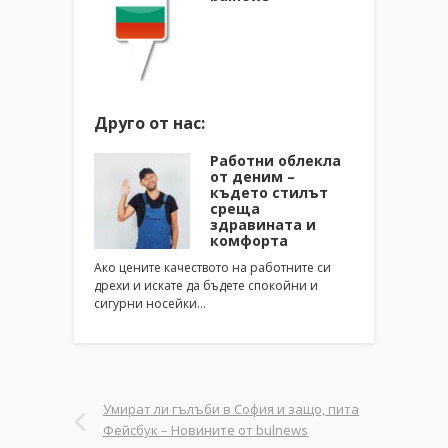
Друго от нас:
Работни облекла
от деним –
където стилът
среща
здравината и
комфорта
Ако цените качеството на работните си
дрехи и искате да бъдете спокойни и
сигурни носейки…
Умират ли гълъби в София и защо, пита
Фейсбук – Новините от bulnews