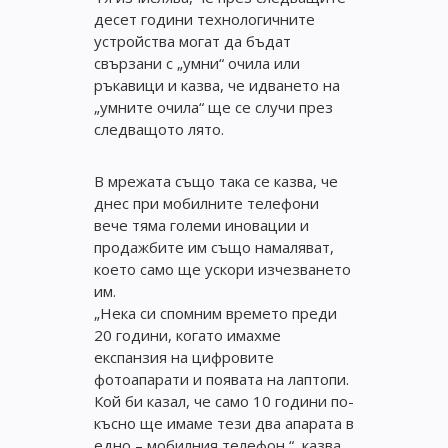
десет години технологичните
устройства могат да бъдат
свързани с „умни“ очила или
ръкавици и казва, че идването на
„умните очила“ ще се случи през
следващото лято.
В мрежата също така се казва, че
днес при мобилните телефони
вече тяма големи иновации и
продажбите им също намаляват,
което само ще ускори изчезването
им.
„Нека си спомним времето преди
20 години, когато имахме
експанзия на цифровите
фотоапарати и появата на лаптопи.
Кой би казал, че само 10 години по-
късно ще имаме тези два апарата в
едно – мобилния телефон “, казва