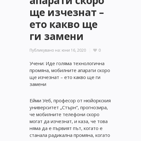
апарати скоро
ще изчезнат –
ето какво ще
ги замени
Публикувано на:
юни 16, 2020
0
Учени: Иде голяма технологична
промяна, мобилните апарати скоро
ще изчезнат – ето какво ще ги
замени
Ейми Уеб, професор от нюйоркския
университет „Стърн“, прогнозира,
че мобилните телефони скоро
могат да изчезнат, и каза, че това
няма да е първият път, когато е
станала радикална промяна, когато