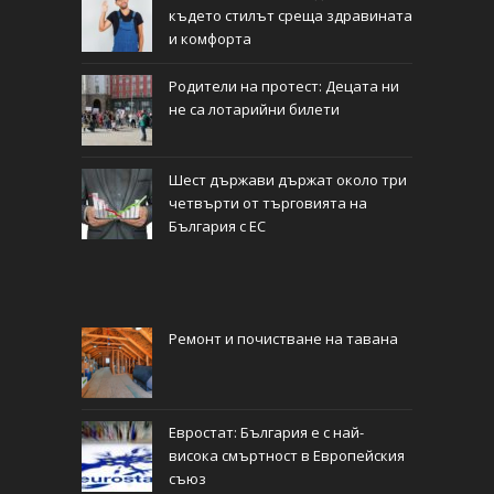
където стилът среща здравината
и комфорта
Родители на протест: Децата ни
не са лотарийни билети
Шест държави държат около три
четвърти от търговията на
България с ЕС
Ремонт и почистване на тавана
Евростат: България е с най-
висока смъртност в Европейския
съюз