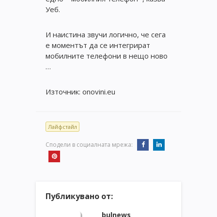
Уеб.
И наистина звучи логично, че сега
е моментът да се интегрират
мобилните телефони в нещо ново
…
Източник: onovini.eu
Лайфстайл
Сподели в социалната мрежа:
Публикувано от:
bulnews