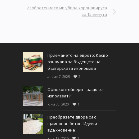
Изобретението ми убива коронавируса
за 15 минути
Приемането на еврото: Какво
означава за бъдещето на
българската икономика
април 7, 2025
2
Офис контейнери – защо се
използват?
юни 30, 2020
1
Преобразете двора си с
щампован бетон: Идеи и
вдъхновение
юли 17, 2025
1