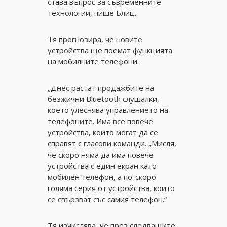
става въпрос за съвременните
технологии, пише Блиц.
Тя прогнозира, че новите
устройства ще поемат функцията
на мобилните телефони.
„Днес растат продажбите на
безжични Bluetooth слушалки,
което улеснява управлението на
телефоните. Има все повече
устройства, които могат да се
справят с гласови команди. „Мисля,
че скоро няма да има повече
устройства с един екран като
мобилен телефон, а по-скоро
голяма серия от устройства, които
се свързват със самия телефон.“
Тя изчислява, че през следващите