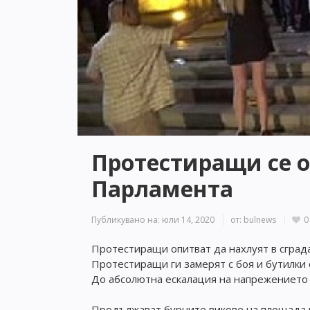
Протестиращи се о
Парламента
Публикувано на:
юли 14, 2020
от:
bulnews
0
Протестиращи опитват да нахлуят в сграда
Протестиращи ги замерят с боя и бутилки 
До абсолютна ескалация на напрежението н
Продължават бурните викове на площада 