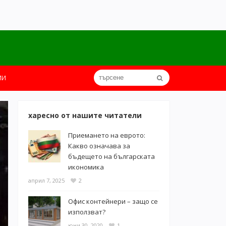
ИИ
харесно от нашите читатели
Приемането на еврото:
Какво означава за
бъдещето на българската
икономика
април 7, 2025
2
Офис контейнери – защо се
използват?
юни 30, 2020
1