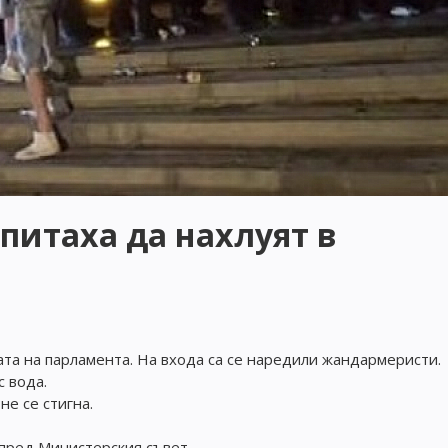
питаха да нахлуят в
та на парламента. На входа са се наредили жандармеристи.
с вода.
е се стигна.
пред Министерския съвет.