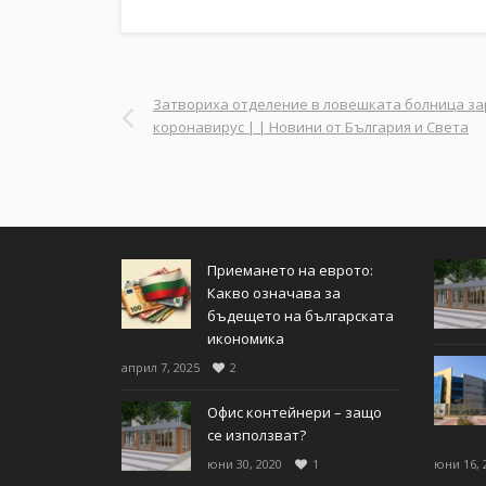
Затвориха отделение в ловешката болница з
коронавирус | | Новини от България и Света
Приемането на еврото:
Какво означава за
бъдещето на българската
икономика
април 7, 2025
2
Офис контейнери – защо
се използват?
юни 30, 2020
1
юни 16, 