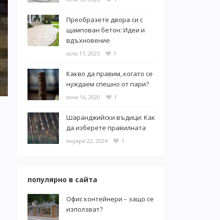
Преобразете двора си с
щампован бетон: Идеи и
вдъхновение
юли 17, 2025
1
Какво да правим, когато се
нуждаем спешно от пари?
юни 16, 2020
1
Шаранджийски въдици: Как
да изберете правилната
януари 22, 2024
1
популярно в сайта
Офис контейнери – защо се
използват?