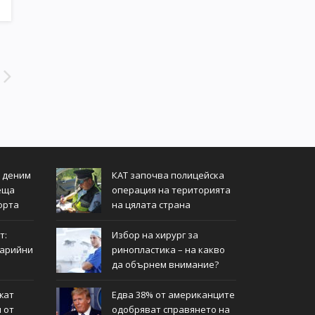
т деним
КАТ започва полицейска
еща
операция на територията
орта
на цялата страна
т:
Избор на хирург за
тарийни
ринопластика – на какво
да обърнем внимание?
жат
Едва 38% от американците
 от
одобряват справянето на