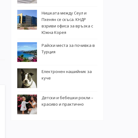
Нишката между Сеул и
Пхенян се скъса. КНДР
взриви офиса за връзка с
Южна Корея
Райски места за почивка в
Турция
Електронен нашийник за
куче
Детски и бебешки рокли –
красиво и практично