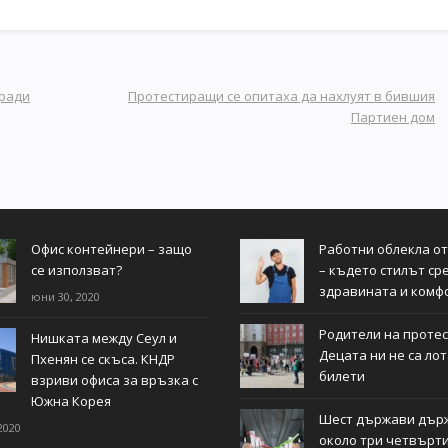
аради
Протестиращи се опитаха да нахлуят в бившия
Партиен дом
Офис контейнери – защо
Работни облекла о
се използват?
– където стилът ср
здравината и комф
юни 30, 2020
Родители на протес
Нишката между Сеул и
Децата ни не са ло
Пхенян се скъса. КНДР
билети
взриви офиса за връзка с
Южна Корея
Шест държави дър
2020
около три четвърти