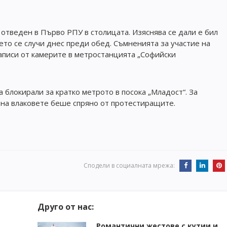
отведен в Първо РПУ в столицата. Изяснява се дали е бил
ето се случи днес преди обед. Съмненията за участие на
аписи от камерите в метростанцията „Софийски
 блокирали за кратко метрото в посока „Младост“. За
 на влаковете беше спряно от протестиращите.
Сподели в социалната мрежа:
Друго от нас:
Романтични жестове с кутии и