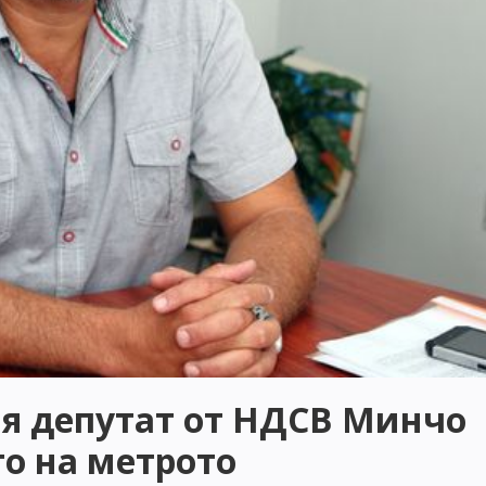
я депутат от НДСВ Минчо
то на метрото