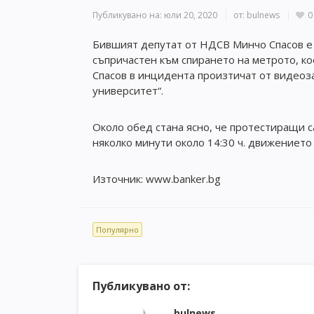
Публикувано на:
юли 20, 2020
от:
bulnews
0
Бившият депутат от НДСВ Минчо Спасов е 
съпричастен към спирането на метрото, ко
Спасов в инцидента произтичат от видеоз
университет“.
Около обед стана ясно, че протестиращи са
няколко минути около 14:30 ч. движението
Източник: www.banker.bg
Популярно
Публикувано от:
bulnews