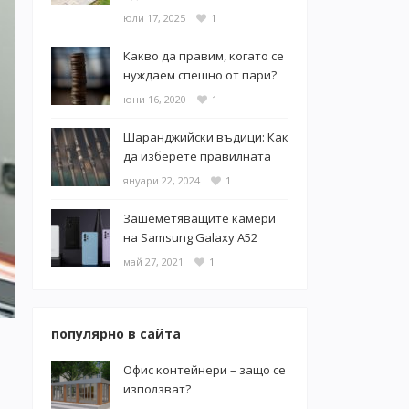
юли 17, 2025
1
Какво да правим, когато се
нуждаем спешно от пари?
юни 16, 2020
1
Шаранджийски въдици: Как
да изберете правилната
януари 22, 2024
1
Зашеметяващите камери
на Samsung Galaxy A52
май 27, 2021
1
популярно в сайта
Офис контейнери – защо се
използват?