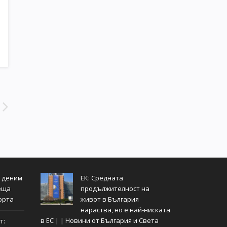
т деним
ЕК: Средната
еща
продължителност на
орта
живот в България
нараства, но е най-ниската
в ЕС | | Новини от България и Света
т: