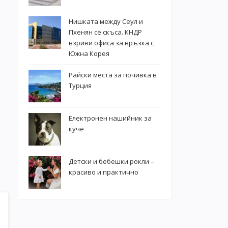
Нишката между Сеул и
Пхенян се скъса. КНДР
взриви офиса за връзка с
Южна Корея
Райски места за почивка в
Турция
Електронен нашийник за
куче
Детски и бебешки рокли –
красиво и практично