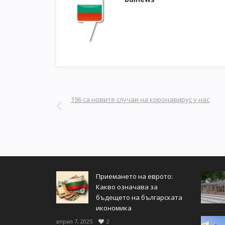
196 са новите случаи на коронавирус у нас
Приемането на еврото:
Какво означава за
бъдещето на българската
икономика
април 7, 2025
2