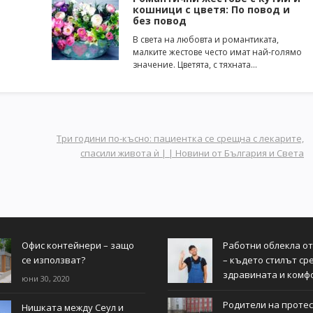
кошници с цветя: По повод и
без повод
В света на любовта и романтиката,
малките жестове често имат най-голямо
значение. Цветята, с тяхната…
Три години по-късно: пациентка се срещна с лекарите,
спасили живота ѝ | | Новини от България и Света
Офис контейнери – защо
Работни облекла о
се използват?
– където стилът ср
здравината и комф
юни 30, 2020
Родители на протес
Нишката между Сеул и