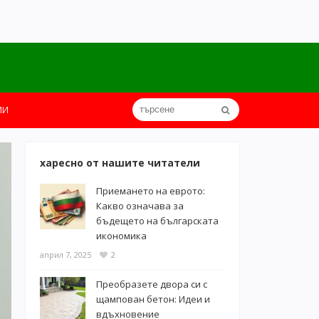
ИИ
харесно от нашите читатели
Приемането на еврото:
Какво означава за
бъдещето на българската
икономика
април 7, 2025
2
Преобразете двора си с
щампован бетон: Идеи и
вдъхновение