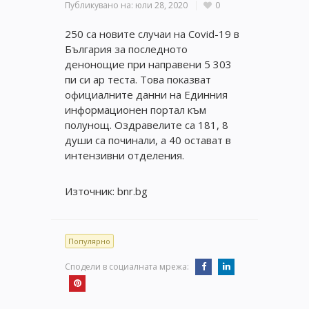
Публикувано на:
юли 28, 2020
0
250 са новите случаи на Covid-19 в
България за последното
денонощие при направени 5 303
пи си ар теста. Това показват
официалните данни на Единния
информационен портал към
полунощ. Оздравелите са 181, 8
души са починали, а 40 остават в
интензивни отделения.
Източник: bnr.bg
Популярно
Сподели в социалната мрежа: