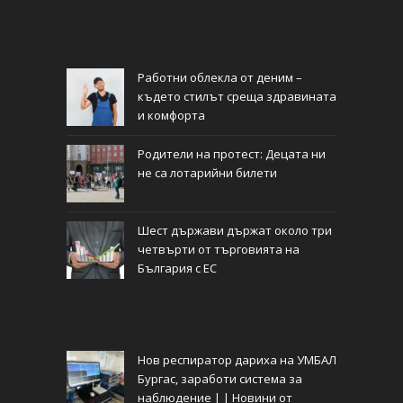
Работни облекла от деним –
където стилът среща здравината
и комфорта
Родители на протест: Децата ни
не са лотарийни билети
Шест държави държат около три
четвърти от търговията на
България с ЕС
Нов респиратор дариха на УМБАЛ
Бургас, заработи система за
наблюдение | | Новини от