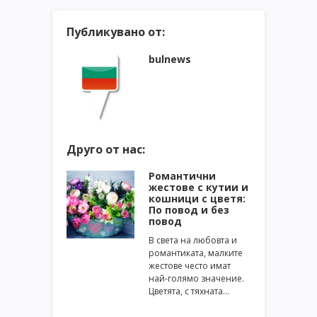
Публикувано от:
bulnews
Друго от нас:
Романтични
жестове с кутии и
кошници с цветя:
По повод и без
повод
В света на любовта и
романтиката, малките
жестове често имат
най-голямо значение.
Цветята, с тяхната…