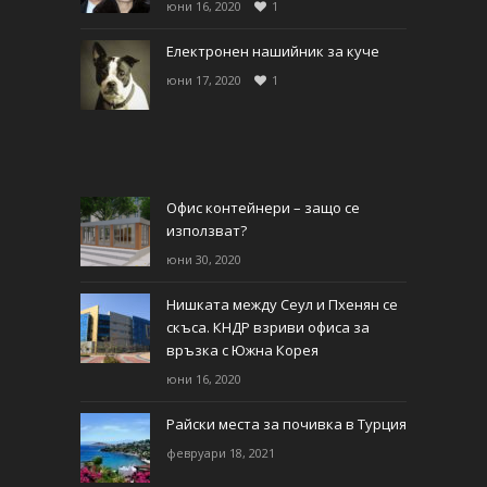
юни 16, 2020
1
Електронен нашийник за куче
юни 17, 2020
1
Офис контейнери – защо се
използват?
юни 30, 2020
Нишката между Сеул и Пхенян се
скъса. КНДР взриви офиса за
връзка с Южна Корея
юни 16, 2020
Райски места за почивка в Турция
февруари 18, 2021