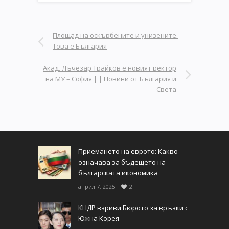
Площад на оскърбените и унизените.
Това е България
Акад. Лъчезар Трайков е новият ректор
на МУ – София | | Новини от България и
Света
Приемането на еврото: Какво
означава за бъдещето на
българската икономика
април 7, 2025
2
КНДР взриви Бюрото за връзки с
Южна Корея